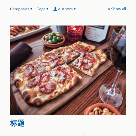
Categories
Tags
Authors
Show all
标题